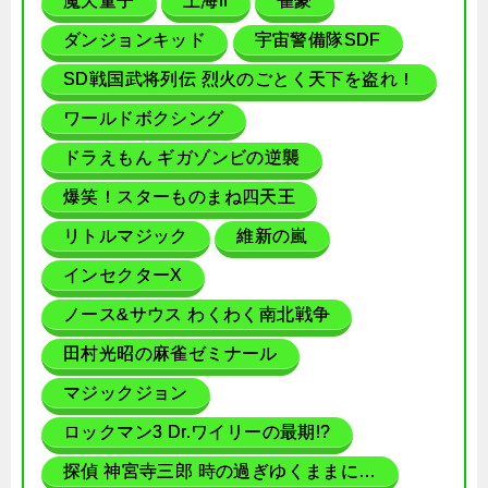
魔天童子
上海II
雀豪
ダンジョンキッド
宇宙警備隊SDF
SD戦国武将列伝 烈火のごとく天下を盗れ！
ワールドボクシング
ドラえもん ギガゾンビの逆襲
爆笑！スターものまね四天王
リトルマジック
維新の嵐
インセクターX
ノース&サウス わくわく南北戦争
田村光昭の麻雀ゼミナール
マジックジョン
ロックマン3 Dr.ワイリーの最期!?
探偵 神宮寺三郎 時の過ぎゆくままに…