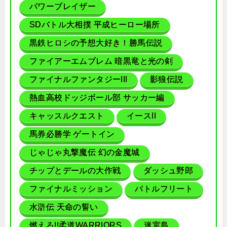
パワーブレイザー
SDバトル大相撲 平成ヒーロー場所
黒鉄ヒロシの予想大好き！勝馬伝説
ファイアーエムブレム 暗黒竜と光の剣
ファイナルファンタジーIII
影狼伝説
熱血高校ドッジボール部 サッカー編
キャッスルクエスト
イースII
馬券必勝学 ゲートイン
じゃじゃ丸撃魔伝 幻の金魔城
チップとデールの大作戦
ダッシュ野郎
ファイナルミッション
バトルフリート
水滸伝 天命の誓い
燃えろ!!柔道WARRIORS
迷宮島