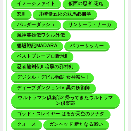
イメージファイト
仮面の忍者 花丸
怒III
井崎脩五郎の競馬必勝学
バルダーダッシュ
サンサーラ・ナーガ
魔神英雄伝ワタル外伝
魍魎戦記MADARA
パワーサッカー
ベストプレープロ野球II
忍者龍剣伝II 暗黒の邪神剣
デジタル・デビル物語 女神転生II
ディープダンジョンIV 黒の妖術師
ウルトラマン倶楽部2 帰ってきたウルトラマ
ン倶楽部
ゴッド・スレイヤー はるか天空のソナタ
クォース
ガンヘッド 新たなる戦い