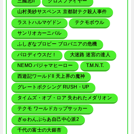
三國志II
クロスファイヤー
山村美紗サスペンス 京都財テク殺人事件
ラストハルマゲドン
テクモボウル
サンリオカーニバル
ふしぎなブロビー ブロバニアの危機
パロディウスだ！
大迷路 迷宮の達人
NEMO パジャマヒーロー
T.M.N.T.
西遊記ワールドII 天上界の魔神
グレートボクシング RUSH・UP
タイムズ・オブ・ロア 失われたメダリオン
テクモ ワールドカップサッカー
ぎゅわんぶらあ自己中心派2
千代の富士の大銀杏