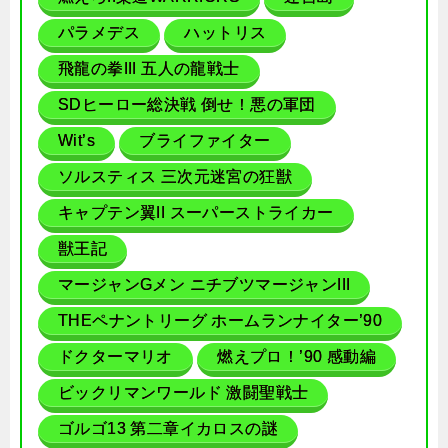
パラメデス
ハットリス
飛龍の拳III 五人の龍戦士
SDヒーロー総決戦 倒せ！悪の軍団
Wit’s
ブライファイター
ソルスティス 三次元迷宮の狂獣
キャプテン翼II スーパーストライカー
獣王記
マージャンGメン ニチブツマージャンIII
THEペナントリーグ ホームランナイター’90
ドクターマリオ
燃えプロ！’90 感動編
ビックリマンワールド 激闘聖戦士
ゴルゴ13 第二章イカロスの謎