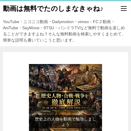
動画は無料でたのしまなきゃね♪
YouTube・ニコニコ動画・Dailymotion・vimeo・FC２動画・
AniTube・SayMove・9TSU・パンドラTVなど無料で動画を楽しめ
ることができますよね？そんな無料動画を検索しやすくまとめて、
簡単な説明も書いていこうと思います。
歴史上の人物を動画で勉強しまし
ょう