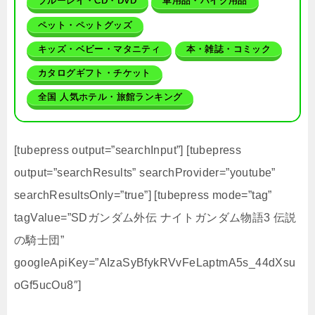
ブルーレイ・CD・DVD
車用品・バイク用品
ペット・ペットグッズ
キッズ・ベビー・マタニティ
本・雑誌・コミック
カタログギフト・チケット
全国 人気ホテル・旅館ランキング
[tubepress output=”searchInput”] [tubepress
output=”searchResults” searchProvider=”youtube”
searchResultsOnly=”true”] [tubepress mode=”tag”
tagValue=”SDガンダム外伝 ナイトガンダム物語3 伝説
の騎士団”
googleApiKey=”AIzaSyBfykRVvFeLaptmA5s_44dXsu
oGf5ucOu8″]