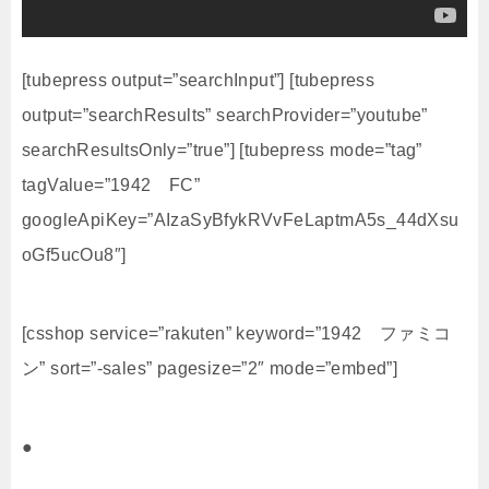
[tubepress output=”searchInput”] [tubepress
output=”searchResults” searchProvider=”youtube”
searchResultsOnly=”true”] [tubepress mode=”tag”
tagValue=”1942 FC”
googleApiKey=”AIzaSyBfykRVvFeLaptmA5s_44dXsu
oGf5ucOu8″]
[csshop service=”rakuten” keyword=”1942 ファミコ
ン” sort=”-sales” pagesize=”2″ mode=”embed”]
●