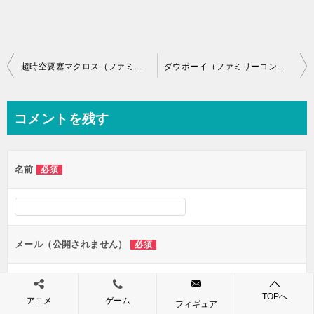
投
超時空要塞マクロス（ファミリーコンピュータ）の無料動画を楽しもう♪
ダウボーイ（ファミリーコンピュータ）の無料動画を楽しもう♪
稿
ナ
コメントを残す
ビ
ゲ
名前
必須
ー
シ
ョ
ン
メール（公開されません）
必須
TOPへ
アニメ
ゲーム
フィギュア