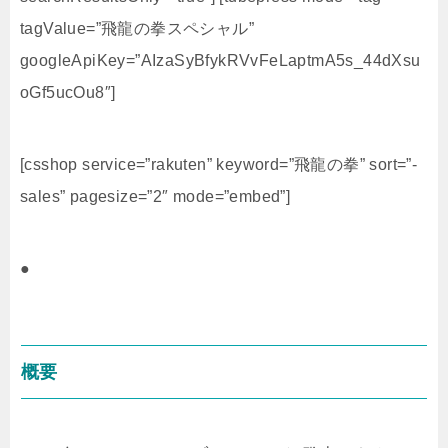
tagValue=”飛龍の拳スペシャル”
googleApiKey=”AIzaSyBfykRVvFeLaptmA5s_44dXsu
oGf5ucOu8″]
[csshop service=”rakuten” keyword=”飛龍の拳” sort=”-
sales” pagesize=”2″ mode=”embed”]
●
概要