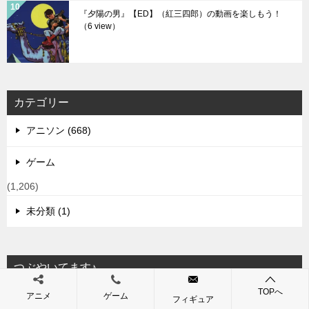
『夕陽の男』【ED】（紅三四郎）の動画を楽しもう！
（6 view）
カテゴリー
アニソン (668)
ゲーム
(1,206)
未分類 (1)
つぶやいてます♪
TOPへ
アニメ
ゲーム
Tweets by jimasanjyo
フィギュア