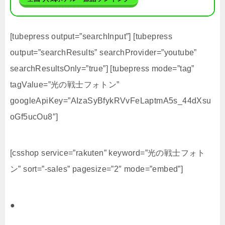
[tubepress output=”searchInput”] [tubepress
output=”searchResults” searchProvider=”youtube”
searchResultsOnly=”true”] [tubepress mode=”tag”
tagValue=”光の戦士フォトン”
googleApiKey=”AIzaSyBfykRVvFeLaptmA5s_44dXsu
oGf5ucOu8″]
[csshop service=”rakuten” keyword=”光の戦士フォト
ン” sort=”-sales” pagesize=”2″ mode=”embed”]
●