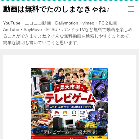
動画は無料でたのしまなきゃね♪
YouTube・ニコニコ動画・Dailymotion・vimeo・FC２動画・
AniTube・SayMove・9TSU・パンドラTVなど無料で動画を楽しめ
ることができますよね？そんな無料動画を検索しやすくまとめて、
簡単な説明も書いていこうと思います。
『日用品雑貨・文房具』（楽天市
場）