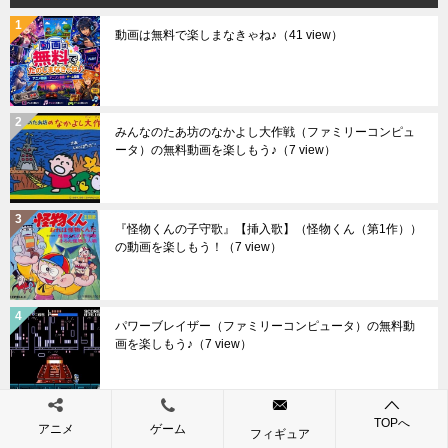
動画は無料で楽しまなきゃね♪
（41 view）
みんなのたあ坊のなかよし大作戦（ファミリーコンピュ
ータ）の無料動画を楽しもう♪
（7 view）
『怪物くんの子守歌』【挿入歌】（怪物くん（第1作））
の動画を楽しもう！
（7 view）
パワーブレイザー（ファミリーコンピュータ）の無料動
画を楽しもう♪
（7 view）
TOPへ
ひょっこりひょうたん島 なぞのかいぞくせん（ファミリ
アニメ
ゲーム
フィギュア
ーコンピュータ）の無料動画を楽しもう♪
（6 view）