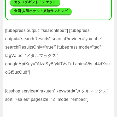
カタログギフト・チケット
全国 人気ホテル・旅館ランキング
[tubepress output=”searchInput”] [tubepress
output=”searchResults” searchProvider=”youtube”
searchResultsOnly=”true”] [tubepress mode=”tag”
tagValue=”メタルマックス”
googleApiKey=”AIzaSyBfykRVvFeLaptmA5s_44dXsu
oGf5ucOu8″]
[csshop service=”rakuten” keyword=”メタルマックス”
sort=”-sales” pagesize=”2″ mode=”embed”]