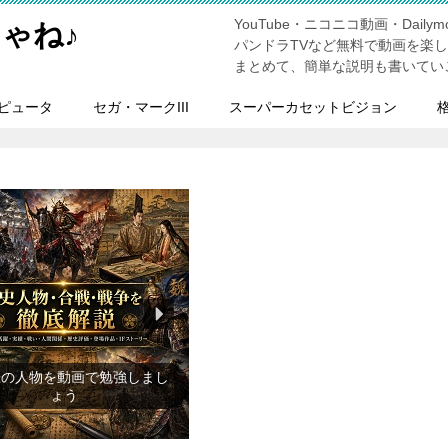
YouTube・ニコニコ動画・Dailymo
ゃね♪
パンドラTVなど無料で動画を楽
まとめて、簡単な説明も書いてい
ピュータ
セガ・マークIII
スーパーカセットビジョン
の前に旅行先をチェックしよ
う！