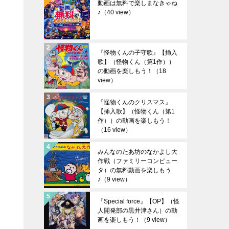
動画は無料で楽しまなきゃね
♪
（40 view）
『怪物くんの子守歌』【挿入
歌】（怪物くん（第1作））
の動画を楽しもう！
（18
view）
『怪物くんのクリスマス』
【挿入歌】（怪物くん（第1
作））の動画を楽しもう！
（16 view）
みんなのたあ坊のなかよし大
作戦（ファミリーコンピュー
タ）の無料動画を楽しもう
♪
（9 view）
『Special force』【OP】（怪
人開発部の黒井津さん）の動
画を楽しもう！
（9 view）