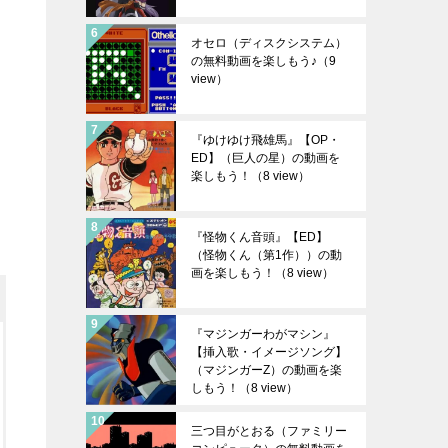
オセロ（ディスクシステム）
の無料動画を楽しもう♪
（9
view）
『ゆけゆけ飛雄馬』【OP・
ED】（巨人の星）の動画を
楽しもう！
（8 view）
『怪物くん音頭』【ED】
（怪物くん（第1作））の動
画を楽しもう！
（8 view）
『マジンガーわがマシン』
【挿入歌・イメージソング】
（マジンガーZ）の動画を楽
しもう！
（8 view）
三つ目がとおる（ファミリー