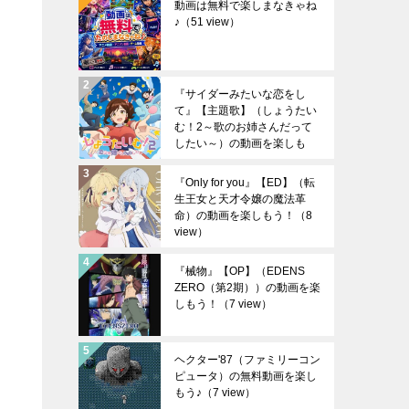
動画は無料で楽しまなきゃね
♪
（51 view）
『サイダーみたいな恋をし
て』【主題歌】（しょうたい
む！2～歌のお姉さんだって
したい～）の動画を楽しも
う！
（10 view）
『Only for you』【ED】（転
生王女と天才令嬢の魔法革
命）の動画を楽しもう！
（8
view）
『械物』【OP】（EDENS
ZERO（第2期））の動画を楽
しもう！
（7 view）
ヘクター'87（ファミリーコン
ピュータ）の無料動画を楽し
もう♪
（7 view）