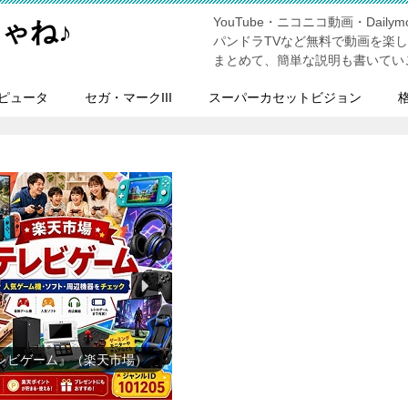
YouTube・ニコニコ動画・Dailymo
ゃね♪
パンドラTVなど無料で動画を楽
まとめて、簡単な説明も書いてい
ピュータ
セガ・マークIII
スーパーカセットビジョン
用品雑貨・文房具』（楽天市
場）