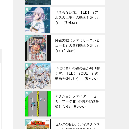
『名もない花』【ED】（ア
ルスの巨獣）の動画を楽しも
う！
（7 view）
麻雀大戦（ファミリーコンピ
ュータ）の無料動画を楽しも
う♪
（6 view）
『はじまりの鐘の音が鳴り響
く空』【ED】（CUE！）の
動画を楽しもう！
（6 view）
アクションファイター（セ
ガ・マークIII）の無料動画を
楽しもう♪
（6 view）
ゼルダの伝説（ディスクシス