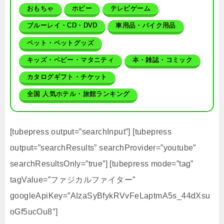
おもちゃ
ホビー
テレビゲーム
ブルーレイ・CD・DVD
車用品・バイク用品
ペット・ペットグッズ
キッズ・ベビー・マタニティ
本・雑誌・コミック
カタログギフト・チケット
全国 人気ホテル・旅館ランキング
[tubepress output=”searchInput”] [tubepress
output=”searchResults” searchProvider=”youtube”
searchResultsOnly=”true”] [tubepress mode=”tag”
tagValue=”ファジカルファイター”
googleApiKey=”AIzaSyBfykRVvFeLaptmA5s_44dXsu
oGf5ucOu8″]