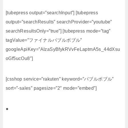
[tubepress output=”searchInput”] [tubepress
output=”searchResults” searchProvider=”youtube”
searchResultsOnly=”true”] [tubepress mode=”tag”
tagValue=”ファイナルバブルボブル”
googleApiKey=”AIzaSyBfykRVvFeLaptmA5s_44dXsu
oGf5ucOu8″]
[csshop service=”rakuten” keyword=”バブルボブル”
sort=”-sales” pagesize=”2″ mode=”embed”]
●