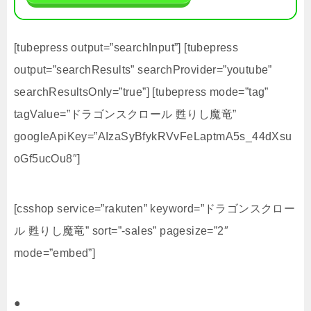
[tubepress output=”searchInput”] [tubepress
output=”searchResults” searchProvider=”youtube”
searchResultsOnly=”true”] [tubepress mode=”tag”
tagValue=”ドラゴンスクロール 甦りし魔竜”
googleApiKey=”AIzaSyBfykRVvFeLaptmA5s_44dXsu
oGf5ucOu8″]
[csshop service=”rakuten” keyword=”ドラゴンスクロー
ル 甦りし魔竜” sort=”-sales” pagesize=”2″
mode=”embed”]
●