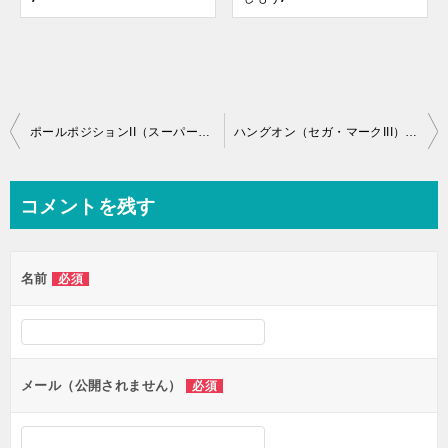
投
ポールポジションII（スーパーカセットビジョン）の無料動画を楽しもう♪
ハングオン（セガ・マークIII）の無料動画を楽しもう♪
稿
ナ
コメントを残す
ビ
ゲ
名前
必須
ー
シ
ョ
ン
メール（公開されません）
必須