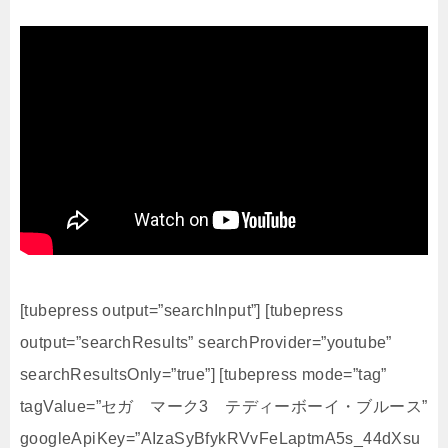
[tubepress output=”searchInput”] [tubepress
output=”searchResults” searchProvider=”youtube”
searchResultsOnly=”true”] [tubepress mode=”tag”
tagValue=”セガ マーク3 テディーボーイ・ブルース”
googleApiKey=”AIzaSyBfykRVvFeLaptmA5s_44dXsu