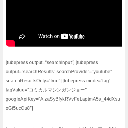
[tubepress output=”searchInput”] [tubepress
output=”searchResults” searchProvider=”youtube”
searchResultsOnly=”true”] [tubepress mode=”tag”
tagValue=”コミカルマシンガンジョー”
googleApiKey=”AIzaSyBfykRVvFeLaptmA5s_44dXsu
oGf5ucOu8″]