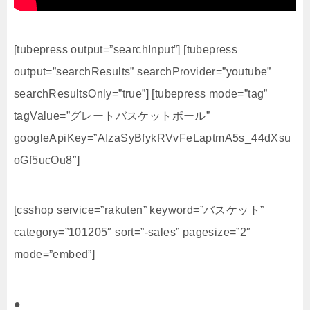
[tubepress output=”searchInput”] [tubepress
output=”searchResults” searchProvider=”youtube”
searchResultsOnly=”true”] [tubepress mode=”tag”
tagValue=”グレートバスケットボール”
googleApiKey=”AIzaSyBfykRVvFeLaptmA5s_44dXsu
oGf5ucOu8″]
[csshop service=”rakuten” keyword=”バスケット”
category=”101205″ sort=”-sales” pagesize=”2″
mode=”embed”]
●