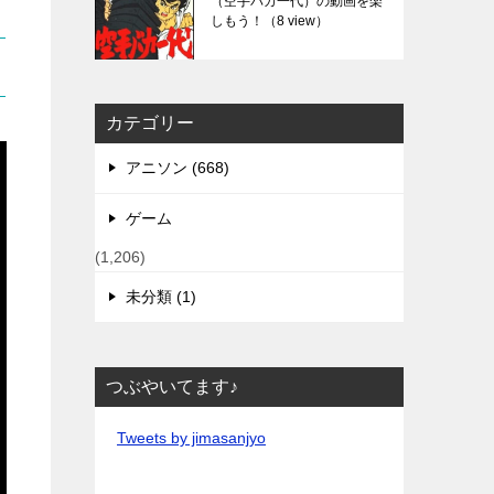
（空手バカ一代）の動画を楽
しもう！
（8 view）
カテゴリー
アニソン (668)
ゲーム
(1,206)
未分類 (1)
つぶやいてます♪
Tweets by jimasanjyo