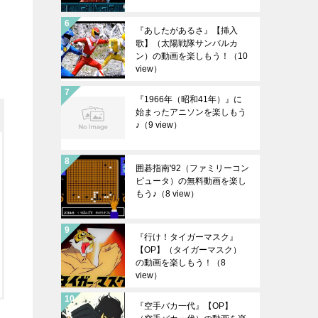
『あしたがあるさ』【挿入
歌】（太陽戦隊サンバルカ
ン）の動画を楽しもう！
（10
view）
『1966年（昭和41年）』に
始まったアニソンを楽しもう
♪
（9 view）
囲碁指南'92（ファミリーコン
ピュータ）の無料動画を楽し
もう♪
（8 view）
『行け！タイガーマスク』
【OP】（タイガーマスク）
の動画を楽しもう！
（8
view）
『空手バカ一代』【OP】