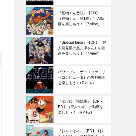
『怪物くん音頭』【ED】
（怪物くん（第1作））の動
画を楽しもう！
（7 view）
『Special force』【OP】（怪
人開発部の黒井津さん）の動
画を楽しもう！
（7 view）
パワーブレイザー（ファミリ
ーコンピュータ）の無料動画
を楽しもう♪
（7 view）
『ゆけゆけ飛雄馬』【OP・
ED】（巨人の星）の動画を
楽しもう！
（6 view）
『おんぶはネ』【ED】（お