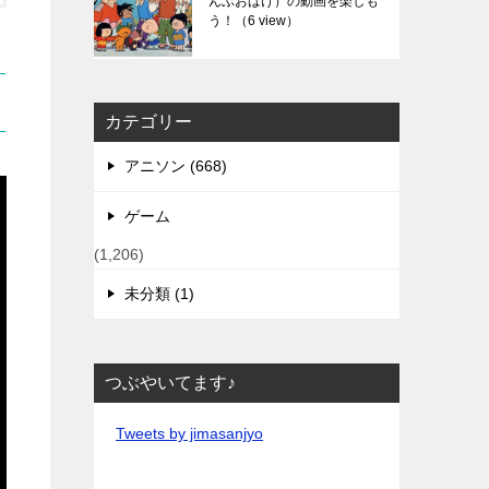
んぶおばけ）の動画を楽しも
う！
（6 view）
カテゴリー
アニソン (668)
ゲーム
(1,206)
未分類 (1)
つぶやいてます♪
Tweets by jimasanjyo