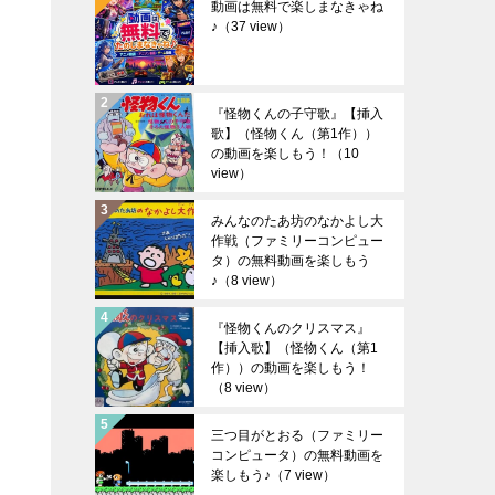
動画は無料で楽しまなきゃね
♪
（37 view）
『怪物くんの子守歌』【挿入
歌】（怪物くん（第1作））
の動画を楽しもう！
（10
view）
みんなのたあ坊のなかよし大
作戦（ファミリーコンピュー
タ）の無料動画を楽しもう
♪
（8 view）
『怪物くんのクリスマス』
【挿入歌】（怪物くん（第1
作））の動画を楽しもう！
（8 view）
三つ目がとおる（ファミリー
コンピュータ）の無料動画を
楽しもう♪
（7 view）