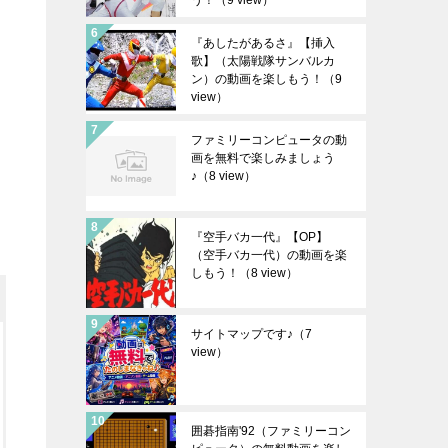
う！
（9 view）
『あしたがあるさ』【挿入
歌】（太陽戦隊サンバルカ
ン）の動画を楽しもう！
（9
view）
ファミリーコンピュータの動
画を無料で楽しみましょう
♪
（8 view）
『空手バカ一代』【OP】
（空手バカ一代）の動画を楽
しもう！
（8 view）
サイトマップです♪
（7
view）
囲碁指南'92（ファミリーコン