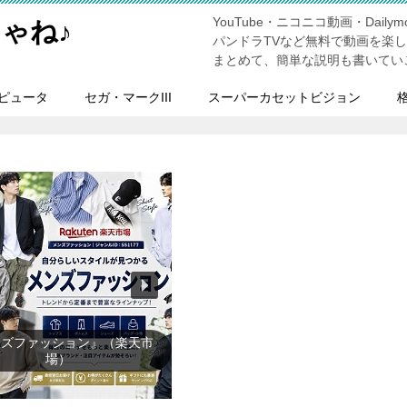
YouTube・ニコニコ動画・Dailymo
ゃね♪
パンドラTVなど無料で動画を楽
まとめて、簡単な説明も書いてい
ピュータ
セガ・マークIII
スーパーカセットビジョン
ンズファッション』（楽天市
場）