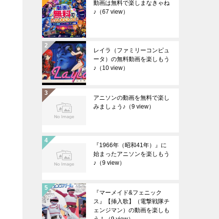
動画は無料で楽しまなきゃね
♪
（67 view）
レイラ（ファミリーコンピュ
ータ）の無料動画を楽しもう
♪
（10 view）
アニソンの動画を無料で楽し
みましょう♪
（9 view）
『1966年（昭和41年）』に
始まったアニソンを楽しもう
♪
（9 view）
『マーメイド&フェニック
ス』【挿入歌】（電撃戦隊チ
ェンジマン）の動画を楽しも