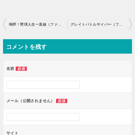
投
嗚呼！野球人生一直線（ファミリーコンピュータ）の無料動画を楽しもう♪
グレイトバトルサイバー（ファミリーコンピュータ）の無料動画を楽しもう♪
稿
ナ
コメントを残す
ビ
ゲ
名前
必須
ー
シ
ョ
ン
メール（公開されません）
必須
サイト