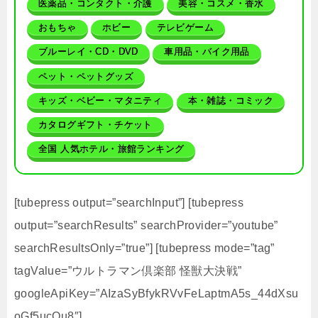
医薬品・コンタクト・介護
美容・コスメ・香水
おもちゃ
ホビー
テレビゲーム
ブルーレイ・CD・DVD
車用品・バイク用品
ペット・ペットグッズ
キッズ・ベビー・マタニティ
本・雑誌・コミック
カタログギフト・チケット
全国 人気ホテル・旅館ランキング
[tubepress output=”searchInput”] [tubepress
output=”searchResults” searchProvider=”youtube”
searchResultsOnly=”true”] [tubepress mode=”tag”
tagValue=”ウルトラマン倶楽部 怪獣大決戦”
googleApiKey=”AIzaSyBfykRVvFeLaptmA5s_44dXsu
oGf5ucOu8″]