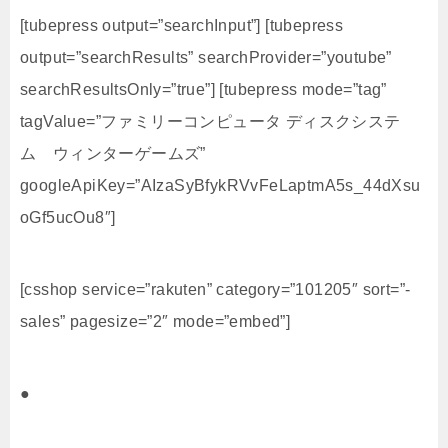
[tubepress output=”searchInput”] [tubepress
output=”searchResults” searchProvider=”youtube”
searchResultsOnly=”true”] [tubepress mode=”tag”
tagValue=”ファミリーコンピュータ ディスクシステ
ム ウィンターゲームズ”
googleApiKey=”AIzaSyBfykRVvFeLaptmA5s_44dXsu
oGf5ucOu8″]
[csshop service=”rakuten” category=”101205″ sort=”-
sales” pagesize=”2″ mode=”embed”]
●