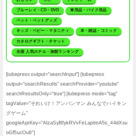
ブルーレイ・CD・DVD
車用品・バイク用品
ペット・ペットグッズ
キッズ・ベビー・マタニティ
本・雑誌・コミック
カタログギフト・チケット
全国 人気ホテル・旅館ランキング
[tubepress output=”searchInput”] [tubepress
output=”searchResults” searchProvider=”youtube”
searchResultsOnly=”true”] [tubepress mode=”tag”
tagValue=”それいけ！アンパンマン みんなでハイキン
グゲーム”
googleApiKey=”AIzaSyBfykRVvFeLaptmA5s_44dXsu
oGf5ucOu8″]