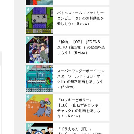
バトルストーム（ファミリー
コンピュータ）の無料動画を
楽しもう♪
（6 view）
『械物』【OP】（EDENS
ZERO（第2期））の動画を楽
しもう！
（6 view）
スーパーワンダーボーイ モン
スターワールド（セガ・マー
クIII）の無料動画を楽しもう
♪
（6 view）
『ロッキーとポリー』
【ED】（山ねずみロッキー
チャック）の動画を楽しも
う！
（6 view）
『ドラえもん（旧）』