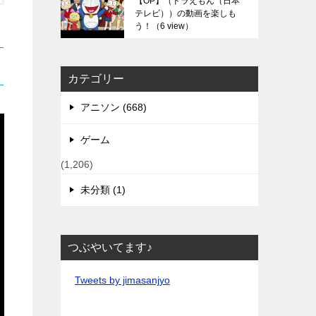
【OP】（ドラえもん（日本
テレビ））の動画を楽しも
う！
（6 view）
カテゴリー
アニソン (668)
ゲーム
(1,206)
未分類 (1)
つぶやいてます♪
Tweets by jimasanjyo