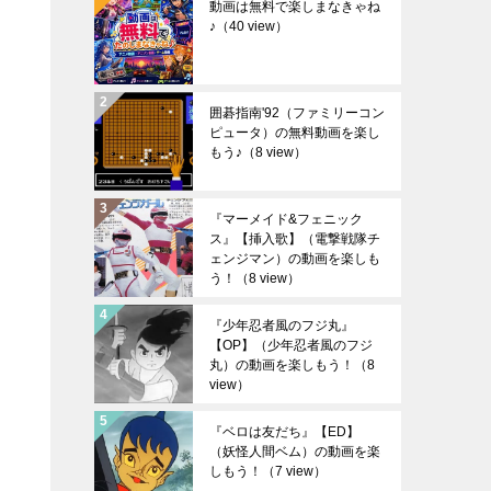
動画は無料で楽しまなきゃね
♪
（40 view）
囲碁指南'92（ファミリーコン
ピュータ）の無料動画を楽し
もう♪
（8 view）
『マーメイド&フェニック
ス』【挿入歌】（電撃戦隊チ
ェンジマン）の動画を楽しも
う！
（8 view）
『少年忍者風のフジ丸』
【OP】（少年忍者風のフジ
丸）の動画を楽しもう！
（8
view）
『ベロは友だち』【ED】
（妖怪人間ベム）の動画を楽
しもう！
（7 view）