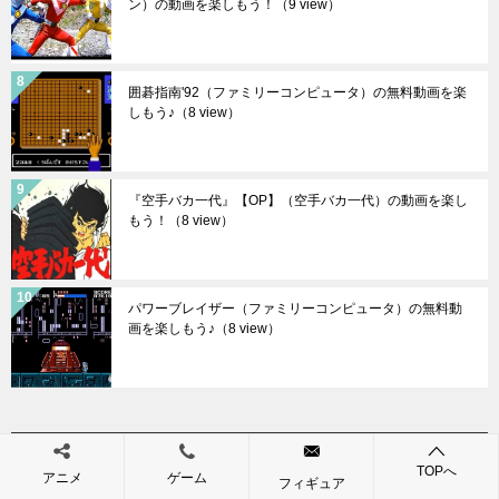
ン）の動画を楽しもう！
（9 view）
囲碁指南'92（ファミリーコンピュータ）の無料動画を楽
しもう♪
（8 view）
『空手バカ一代』【OP】（空手バカ一代）の動画を楽し
もう！
（8 view）
パワーブレイザー（ファミリーコンピュータ）の無料動
画を楽しもう♪
（8 view）
カテゴリー
TOPへ
アニメ
ゲーム
フィギュア
アニソン (668)