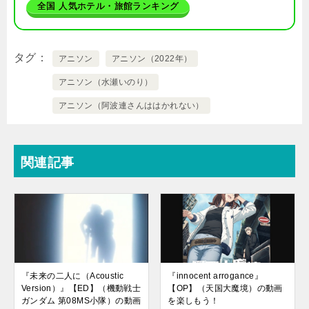
全国 人気ホテル・旅館ランキング
タグ
アニソン
アニソン（2022年）
アニソン（水瀬いのり）
アニソン（阿波連さんははかれない）
関連記事
『未来の二人に（Acoustic
『innocent arrogance』
Version）』【ED】（機動戦士
【OP】（天国大魔境）の動画
ガンダム 第08MS小隊）の動画
を楽しもう！