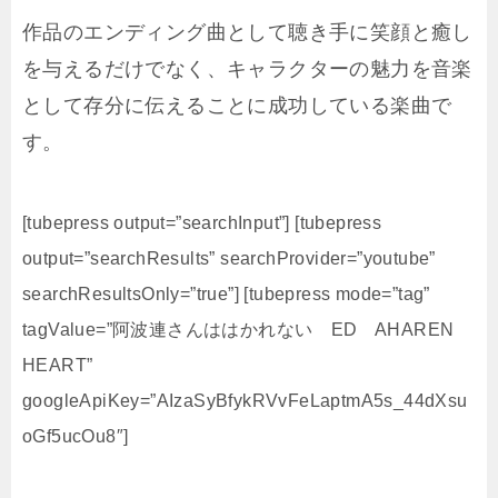
作品のエンディング曲として聴き手に笑顔と癒し
を与えるだけでなく、キャラクターの魅力を音楽
として存分に伝えることに成功している楽曲で
す。
[tubepress output=”searchInput”] [tubepress
output=”searchResults” searchProvider=”youtube”
searchResultsOnly=”true”] [tubepress mode=”tag”
tagValue=”阿波連さんははかれない ED AHAREN
HEART”
googleApiKey=”AIzaSyBfykRVvFeLaptmA5s_44dXsu
oGf5ucOu8″]