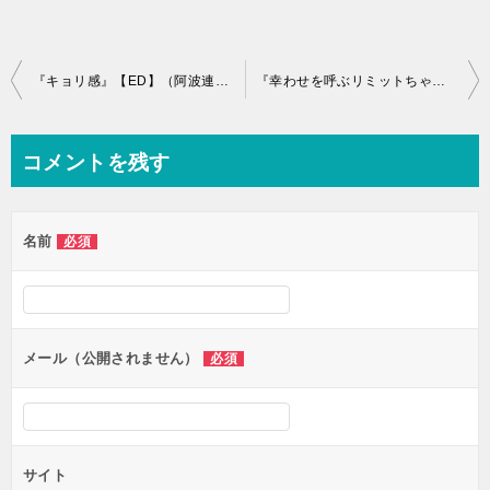
投
『キョリ感』【ED】（阿波連さんははかれない）の動画を楽しもう！
『幸わせを呼ぶリミットちゃん』【OP】（ミラクル少女リミットちゃん）の動画を楽しもう！
稿
ナ
コメントを残す
ビ
ゲ
名前
必須
ー
シ
ョ
ン
メール（公開されません）
必須
サイト