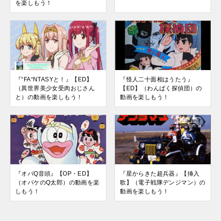
を楽しもう！
『“FA“NTASYと！』【ED】
『怪人二十面相はうたう』
（異世界美少女受肉おじさん
【ED】（わんぱく探偵団）の
と）の動画を楽しもう！
動画を楽しもう！
『オバQ音頭』【OP・ED】
『星からきた超兵器』【挿入
（オバケのQ太郎）の動画を楽
歌】（電子戦隊デンジマン）の
しもう！
動画を楽しもう！