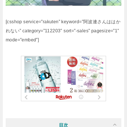
[csshop service=”rakuten” keyword=”阿波連さんははか
れない” category=”112203″ sort=”-sales” pagesize=”1″
mode=”embed”]
目次