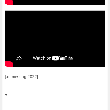
[animesong-2022]
●