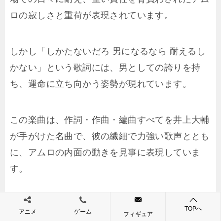
ロの寂しさと重荷が表現されています。
しかし「しかたないだろ 男になるなら 耐えるし
かない」という歌詞には、男としての誇りを持
ち、運命に立ち向かう姿勢が現れています。
この楽曲は、作詞・作曲・編曲すべてを井上大輔
が手がけた名曲で、彼の繊細で力強い歌声ととも
に、アムロの内面の動きを見事に表現していま
す。
穏やかなメロディーにのった歌詞と、荘厳な合唱
TOPへ
アニメ
ゲーム
フィギュア