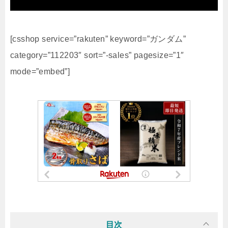
[csshop service=”rakuten” keyword=”ガンダム”
category=”112203″ sort=”-sales” pagesize=”1″
mode=”embed”]
目次