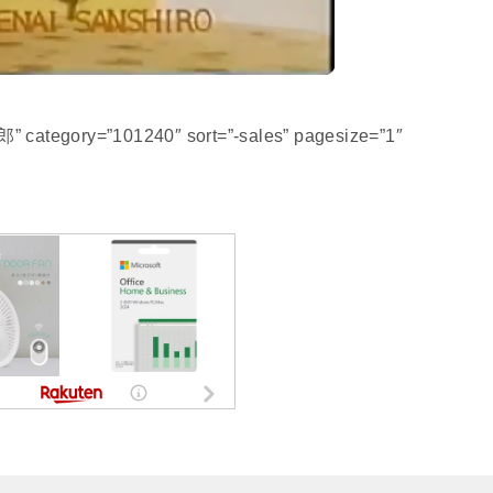
 category=”101240″ sort=”-sales” pagesize=”1″