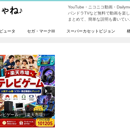
YouTube・ニコニコ動画・Dailymo
ゃね♪
パンドラTVなど無料で動画を楽
まとめて、簡単な説明も書いてい
ピュータ
セガ・マークIII
スーパーカセットビジョン
用品雑貨・文房具』（楽天市
場）