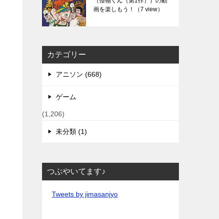
（怪物くん（第1作））の動
画を楽しもう！
（7 view）
カテゴリー
アニソン (668)
ゲーム
(1,206)
未分類 (1)
つぶやいてます♪
Tweets by jimasanjyo