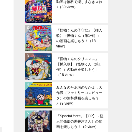
動画は無料で楽しまなきゃね
♪
（39 view）
『怪物くんの子守歌』【挿入
歌】（怪物くん（第1作））
の動画を楽しもう！
（18
view）
『怪物くんのクリスマス』
【挿入歌】（怪物くん（第1
作））の動画を楽しもう！
（16 view）
みんなのたあ坊のなかよし大
作戦（ファミリーコンピュー
タ）の無料動画を楽しもう
♪
（9 view）
『Special force』【OP】（怪
人開発部の黒井津さん）の動
画を楽しもう！
（9 view）