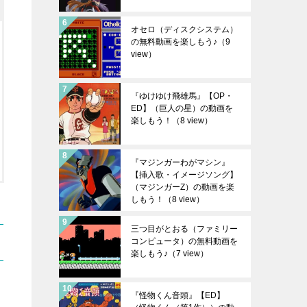
オセロ（ディスクシステム）
の無料動画を楽しもう♪
（9
view）
『ゆけゆけ飛雄馬』【OP・
ED】（巨人の星）の動画を
楽しもう！
（8 view）
『マジンガーわがマシン』
【挿入歌・イメージソング】
（マジンガーZ）の動画を楽
しもう！
（8 view）
三つ目がとおる（ファミリー
コンピュータ）の無料動画を
楽しもう♪
（7 view）
『怪物くん音頭』【ED】