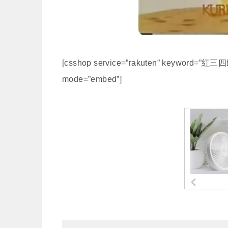
[csshop service=”rakuten” keyword=”紅三四郎”
mode=”embed”]