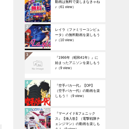
動画は無料で楽しまなきゃね
♪
（61 view）
レイラ（ファミリーコンピュ
ータ）の無料動画を楽しもう
♪
（10 view）
『1966年（昭和41年）』に
始まったアニソンを楽しもう
♪
（9 view）
『空手バカ一代』【OP】
（空手バカ一代）の動画を楽
しもう！
（9 view）
『マーメイド&フェニック
ス』【挿入歌】（電撃戦隊チ
ェンジマン）の動画を楽しも