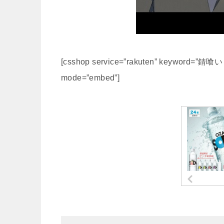
[csshop service=”rakuten” keyword=”錆喰いビ
mode=”embed”]