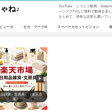
YouTube・ニコニコ動画・Dailymo
ゃね♪
パンドラTVなど無料で動画を楽
まとめて、簡単な説明も書いてい
ピュータ
セガ・マークIII
スーパーカセットビジョン
暑さ対策』（楽天市場）