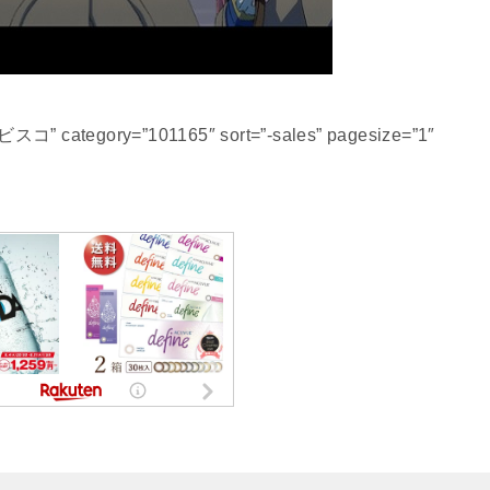
スコ” category=”101165″ sort=”-sales” pagesize=”1″