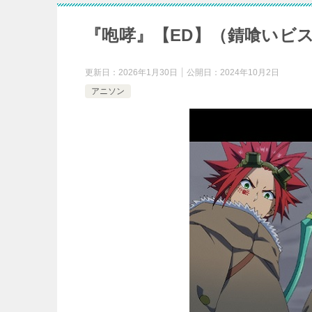
『咆哮』【ED】（錆喰いビ
更新日：
2026年1月30日
公開日：
2024年10月2日
アニソン