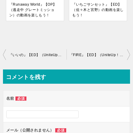
『Runaway World』【OP】
『いちごサンセット』【ED】
（逃走中 グレートミッショ
（佐々木と宮野）の動画を楽し
ン）の動画を楽しもう！
もう！
投
『いいの』【ED】（UniteUp！）の動画を楽しもう！
『FIRE』【ED】（UniteUp！）の動画を楽しもう！
稿
ナ
コメントを残す
ビ
ゲ
名前
必須
ー
シ
ョ
ン
メール（公開されません）
必須