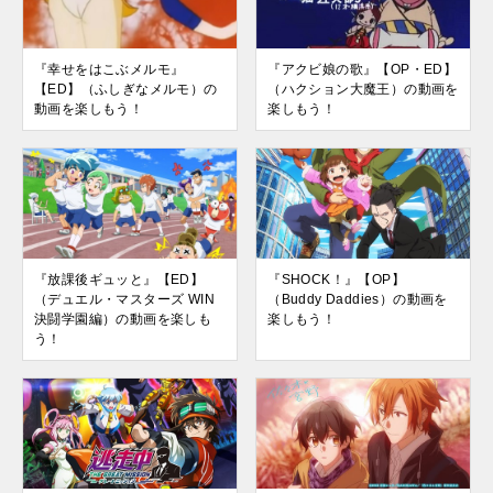
『幸せをはこぶメルモ』
『アクビ娘の歌』【OP・ED】
【ED】（ふしぎなメルモ）の
（ハクション大魔王）の動画を
動画を楽しもう！
楽しもう！
『放課後ギュッと』【ED】
『SHOCK！』【OP】
（デュエル・マスターズ WIN
（Buddy Daddies）の動画を
決闘学園編）の動画を楽しも
楽しもう！
う！