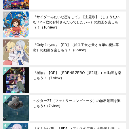
『サイダーみたいな恋をして』【主題歌】（しょうたい
む！2～歌のお姉さんだってしたい～）の動画を楽しも
う！
（10 view）
『Only for you』【ED】（転生王女と天才令嬢の魔法革
命）の動画を楽しもう！
（8 view）
『械物』【OP】（EDENS ZERO（第2期））の動画を楽
しもう！
（7 view）
ヘクター'87（ファミリーコンピュータ）の無料動画を楽
しもう♪
（7 view）
『名もない花』【ED】（アルスの巨獣）の動画を楽しも