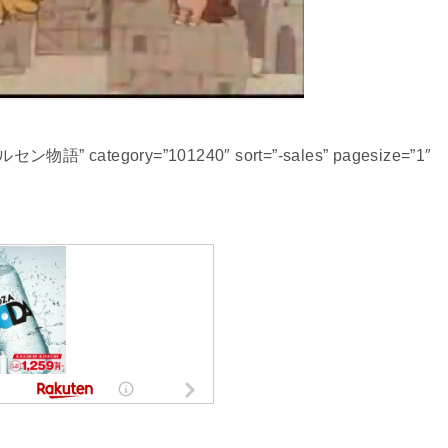
ルセン物語” category=”101240″ sort=”-sales” pagesize=”1″