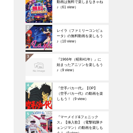
動画は無料で楽しまなきゃね
♪
（61 view）
レイラ（ファミリーコンピュ
ータ）の無料動画を楽しもう
♪
（10 view）
『1966年（昭和41年）』に
始まったアニソンを楽しもう
♪
（9 view）
『空手バカ一代』【OP】
（空手バカ一代）の動画を楽
しもう！
（9 view）
『マーメイド&フェニック
ス』【挿入歌】（電撃戦隊チ
ェンジマン）の動画を楽しも