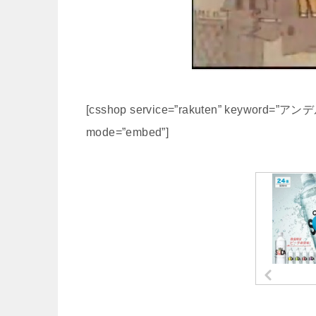
[csshop service=”rakuten” keyword=”アンデ
mode=”embed”]