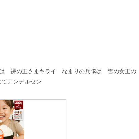
こは 裸の王さまキライ なまりの兵隊は 雪の女王の
はてアンデルセン