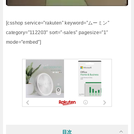
[csshop service=”rakuten” keyword=”ムーミン”
category=”112203″ sort=”-sales” pagesize=”1″
mode=”embed”]
目次