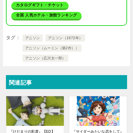
カタログギフト・チケット
全国 人気ホテル・旅館ランキング
タグ
アニソン
アニソン（1972年）
アニソン（ムーミン（第2作））
アニソン（広川太一郎）
関連記事
『ひだまりの彩度』【ED】
『サイダーみたいな恋をして』