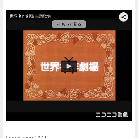
[animesong-1972]