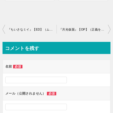
投
『ちいさなミイ』【ED】（ムーミン（第2作））の動画を楽しもう！
『月光仮面』【OP】（正義を愛する者 月光仮面）の動画を楽しもう！
稿
ナ
コメントを残す
ビ
ゲ
名前
必須
ー
シ
ョ
ン
メール（公開されません）
必須