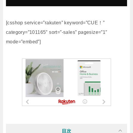
[csshop service=”rakuten” keyword=”CUE！”
category=”101165″ sort=”-sales” pagesize=”1″
mode=”embed”]
目次