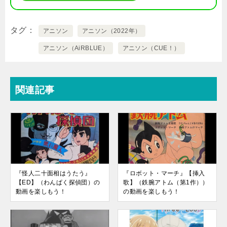
タグ
アニソン
アニソン（2022年）
アニソン（AiRBLUE）
アニソン（CUE！）
関連記事
『怪人二十面相はうたう』
『ロボット・マーチ』【挿入
【ED】（わんぱく探偵団）の
歌】（鉄腕アトム（第1作））
動画を楽しもう！
の動画を楽しもう！