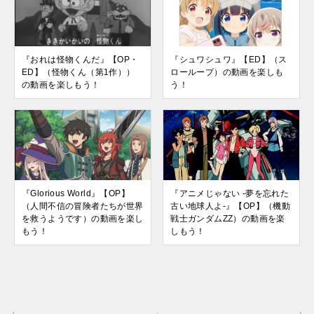
『おれは怪物くんだ』【OP・
『シュワシュワ』【ED】（ス
ED】（怪物くん（第1作））
ローループ）の動画を楽しも
の動画を楽しもう！
う！
『Glorious World』【OP】
『アニメじゃない -夢を忘れた
（人間不信の冒険者たちが世界
古い地球人よ-』【OP】（機動
を救うようです）の動画を楽し
戦士ガンダムZZ）の動画を楽
もう！
しもう！