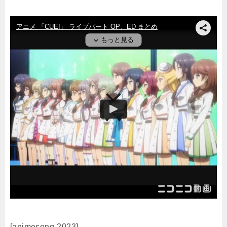
[animesong-2023]