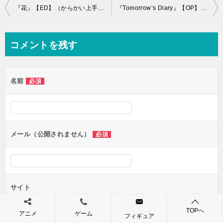
投
『花』【ED】（からかい上手の高木さん3）の動画を楽しもう！
『Tomorrow’s Diary』【OP】（CUE！）の動画を楽しもう！
稿
ナ
コメントを残す
ビ
ゲ
名前
必須
ー
シ
ョ
ン
メール（公開されません）
必須
サイト
TOPへ
アニメ
ゲーム
フィギュア