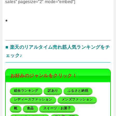
sales” pagesize=”2″ mode=”embed”]
●
■ 楽天のリアルタイム売れ筋人気ランキングをチ
ェック♪
お好みのジャンルをクリック！
総合ランキング
訳あり
ふるさと納税
レディースファッション
メンズファッション
靴
食品
スイーツ・お菓子