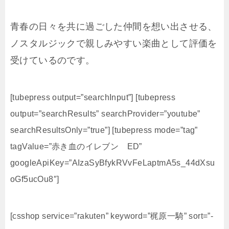
青春の日々を共に過ごした仲間を想い出させる、
ノスタルジックで親しみやすい楽曲として評価を
受けているのです。
[tubepress output=”searchInput”] [tubepress
output=”searchResults” searchProvider=”youtube”
searchResultsOnly=”true”] [tubepress mode=”tag”
tagValue=”赤き血のイレブン ED”
googleApiKey=”AIzaSyBfykRVvFeLaptmA5s_44dXsu
oGf5ucOu8″]
[csshop service=”rakuten” keyword=”梶原一騎” sort=”-