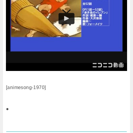
[animesong-1970]
●