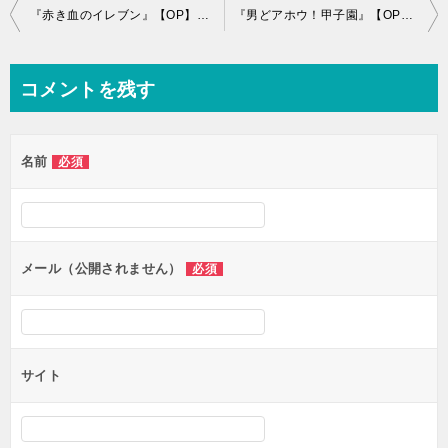
投
『赤き血のイレブン』【OP】（赤き血のイレブン）の動画を楽しもう！
『男どアホウ！甲子園』【OP】（男どアホウ！甲子園）の動画を楽しもう！
稿
ナ
コメントを残す
ビ
ゲ
名前
必須
ー
シ
ョ
ン
メール（公開されません）
必須
サイト