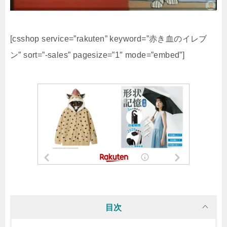
[csshop service=”rakuten” keyword=”赤き血のイレブ
ン” sort=”-sales” pagesize=”1″ mode=”embed”]
目次