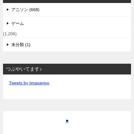
アニソン (668)
ゲーム
(1,206)
未分類 (1)
つぶやいてます♪
Tweets by jimasanjyo
●