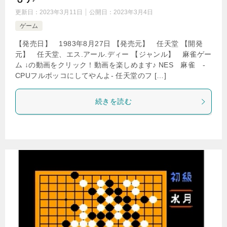
更新日：
2023年3月11日
公開日：
2023年3月4日
ゲーム
【発売日】 1983年8月27日 【発売元】 任天堂 【開発
元】 任天堂、エス.アール.ディー 【ジャンル】 麻雀ゲー
ム ↓の動画をクリック！動画を楽しめます♪ NES 麻雀 -
CPUフルボッコにしてやんよ- 任天堂のフ […]
続きを読む