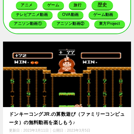
歴史
アニメ
ゲーム
旅行
テレビアニメ動画
OVA動画
ゲーム動画
アニソン動画①
アニソン動画②
東方Project
ドンキーコングJR.の算数遊び（ファミリーコンピュ
ータ）の無料動画を楽しもう♪
更新日：
2023年3月11日
公開日：
2023年3月5日