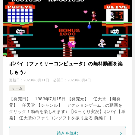
ポパイ（ファミリーコンピュータ）の無料動画を楽
しもう♪
更新日：
2023年3月11日
公開日：
2023年3月4日
ゲーム
【発売日】 1983年7月15日 【発売元】 任天堂 【開発
元】 任天堂 【ジャンル】 アクションゲーム ↓の動画を
クリック！動画を楽しめます♪ 【ゆっくり実況】ポパイ【単
発】 任天堂のファミコンソフトを振り返る 前編 […]
続きを読む