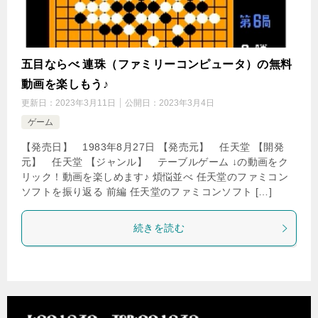
五目ならべ 連珠（ファミリーコンピュータ）の無料
動画を楽しもう♪
更新日：
2023年3月11日
公開日：
2023年3月4日
ゲーム
【発売日】 1983年8月27日 【発売元】 任天堂 【開発
元】 任天堂 【ジャンル】 テーブルゲーム ↓の動画をク
リック！動画を楽しめます♪ 煩悩並べ 任天堂のファミコン
ソフトを振り返る 前編 任天堂のファミコンソフト […]
続きを読む