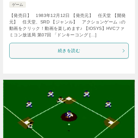
ゲーム
【発売日】 1983年12月12日 【発売元】 任天堂 【開発
元】 任天堂、SRD 【ジャンル】 アクションゲーム ↓の
動画をクリック！動画を楽しめます♪ 【IOSYS】HVCファ
ミコン放送局 第07回 「ドンキーコング […]
続きを読む