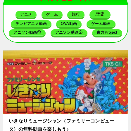
歴史
アニメ
ゲーム
旅行
テレビアニメ動画
OVA動画
ゲーム動画
アニソン動画①
アニソン動画②
東方Project
いきなりミュージシャン（ファミリーコンピュー
タ）の無料動画を楽しもう♪