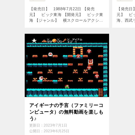
【発売日】 1988年7月22日 【発売
【発売日】
元】 ビック東海 【開発元】 ビック東
元】 ビ
海 【ジャンル】 横スクロールアクショ
海、西武
ンゲーム ↓の動画をクリック！動画を楽
ンアドベ
しめます♪ ■ 楽天のリアルタイム売れ筋
ック！動画
人気ランキングをチェック♪ […]
章 神々の
アイギーナの予言（ファミリーコ
ンピュータ）の無料動画を楽しも
う♪
更新日：
2023年7月1日
公開日：
2023年6月25日