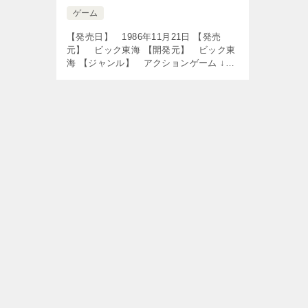
ゲーム
【発売日】 1986年11月21日 【発売
元】 ビック東海 【開発元】 ビック東
海 【ジャンル】 アクションゲーム ↓の
動画をクリック！動画を楽しめます♪ ■
楽天のリアルタイム売れ筋人気ランキン
グをチェック♪ [tub […]