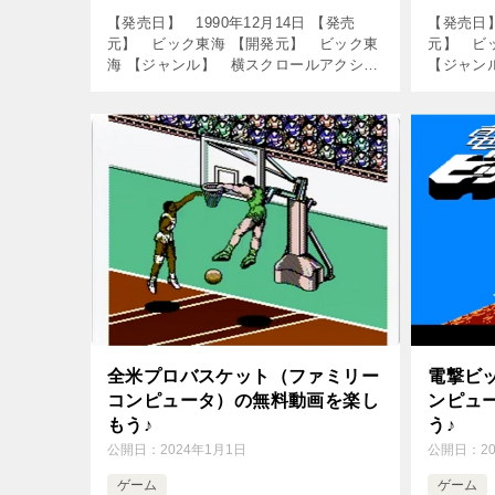
【発売日】 1990年12月14日 【発売
【発売日】
元】 ビック東海 【開発元】 ビック東
元】 ビ
海 【ジャンル】 横スクロールアクショ
【ジャン
ンゲーム ↓の動画をクリック！動画を楽
ーゲーム
しめます♪ 葵ちゃんとファミコン
しめます♪
#27「まじかるキッズどろぴー […]
章 イカロ
全米プロバスケット（ファミリー
電撃ビ
コンピュータ）の無料動画を楽し
ンピュ
もう♪
う♪
公開日：
2024年1月1日
公開日：
2
ゲーム
ゲーム