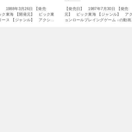
 1988年3月26日 【発売
【発売日】 1987年7月30日 【発売
ック東海 【開発元】 ビック東
元】 ビック東海 【ジャンル】 ア
リース 【ジャンル】 アクショ
ョンロールプレイングゲーム ↓の動画
ンチャーゲーム ↓の動画をクリ
クリック！動画を楽しめます♪ NES 
を楽しめます♪ ゴルゴ13 第一
スター・フィールド 暗黒神への挑戦 T
TAS昏【完成 […]
26:03 ［FC […]