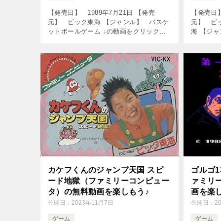
【発売日】 1989年7月21日 【発売
【発売日】
元】 ビック東海 【ジャンル】 バスケ
元】 ビ
ットボールゲーム ↓の動画をクリック！
海 【ジ
動画を楽しめます♪ ■ 楽天のリアルタイ
ャーゲー
ム売れ筋人気ランキングをチェック♪
楽しめます
[tubepress out […]
筋人気ラン
カケフくんのジャンプ天国 スピ
ゴルゴ1
ード地獄（ファミリーコンピュー
ァミリ
タ）の無料動画を楽しもう♪
画を楽
公開日：
2023年11月7日
公開日：
2
ゲーム
ゲーム