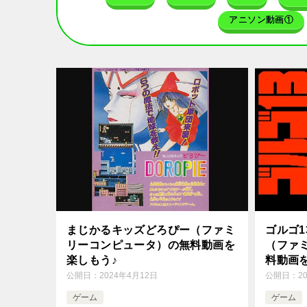
アニソン動画①
まじかるキッズどろぴー（ファミ
ゴルゴ1
リーコンピュータ）の無料動画を
（ファ
楽しもう♪
料動画
公開日：
2024年4月12日
公開日：
2
ゲーム
ゲーム