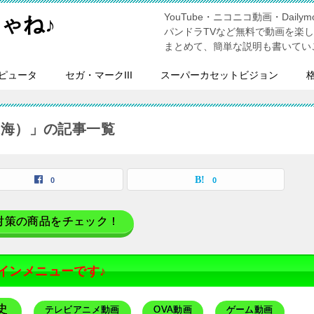
YouTube・ニコニコ動画・Dailymo
ゃね♪
パンドラTVなど無料で動画を楽
まとめて、簡単な説明も書いてい
ピュータ
セガ・マークIII
スーパーカセットビジョン
東海）」の記事一覧
0
0
対策の商品をチェック！
インメニューです♪
史
テレビアニメ動画
OVA動画
ゲーム動画