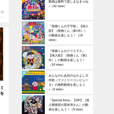
動画は無料で楽しまなきゃね
♪
（42 view）
コム
ン
し
38
『怪物くんの子守歌』【挿入
歌】（怪物くん（第1作））
の動画を楽しもう！
（18
view）
『怪物くんのクリスマス』
【挿入歌】（怪物くん（第1
作））の動画を楽しもう！
（16 view）
みんなのたあ坊のなかよし大
作戦（ファミリーコンピュー
タ）の無料動画を楽しもう
ァミ
♪
（9 view）
画を
『Special force』【OP】（怪
人開発部の黒井津さん）の動
画を楽しもう！
（9 view）