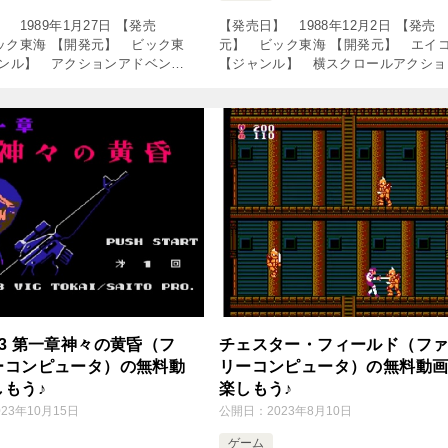
 1989年1月27日 【発売
【発売日】 1988年12月2日 【発売
ック東海 【開発元】 ビック東
元】 ビック東海 【開発元】 エイ
ャンル】 アクションアドベンチ
【ジャンル】 横スクロールアクショ
ム ↓の動画をクリック！動画を
ゲーム ↓の動画をクリック！動画を楽
♪ ■ 楽天のリアルタイム売れ
めます♪ 突然!マッチョマンRTA_19分
キングをチェック […]
秒 突然！マッチョマ […]
3 第一章神々の黄昏（フ
チェスター・フィールド（フ
ーコンピュータ）の無料動
リーコンピュータ）の無料動
しもう♪
楽しもう♪
023年10月15日
公開日：
2023年8月10日
ゲーム