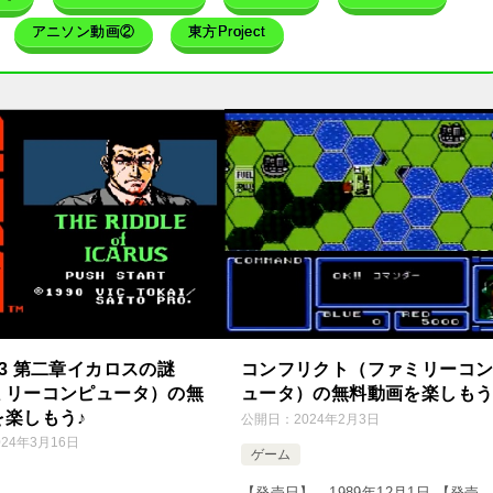
アニソン動画②
東方Project
3 第二章イカロスの謎
コンフリクト（ファミリーコ
ミリーコンピュータ）の無
ュータ）の無料動画を楽しもう
を楽しもう♪
公開日：
2024年2月3日
024年3月16日
ゲーム
【発売日】 1989年12月1日 【発売