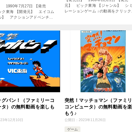
元】 ビック東海 【ジャンル】 シ
 1990年7月27日 【発売
レーションゲーム ↓の動画をクリック
ック東海 【開発元】 エイコム
動画を楽しめます♪ コンフリクト
ル】 アクションアドベンチャ
LEVEL3 ALL UNITS 【01 ミッド
 ↓の動画をクリック！動画を楽
ティ作戦】 ■ 楽 […]
 ファミコン版 ゴルゴ13 第二
スの謎 ホモと […]
ッグバン！（ファミリーコ
突然！マッチョマン（ファミ
ータ）の無料動画を楽しも
コンピュータ）の無料動画を
もう♪
023年12月10日
公開日：
2023年11月26日
ゲーム