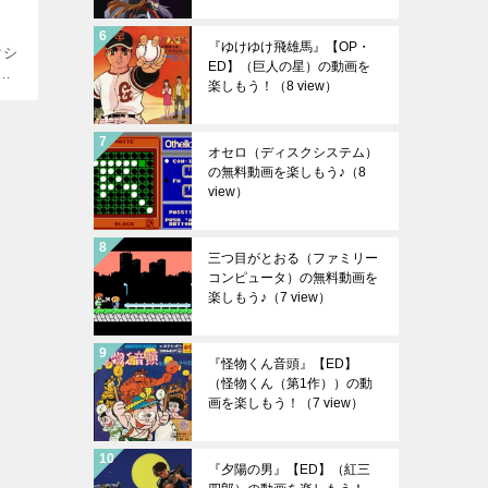
『ゆけゆけ飛雄馬』【OP・
クシ
ED】（巨人の星）の動画を
を
楽しもう！
（8 view）
チェ
AS
オセロ（ディスクシステム）
の無料動画を楽しもう♪
（8
view）
三つ目がとおる（ファミリー
コンピュータ）の無料動画を
楽しもう♪
（7 view）
『怪物くん音頭』【ED】
（怪物くん（第1作））の動
画を楽しもう！
（7 view）
『夕陽の男』【ED】（紅三