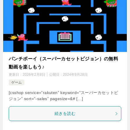
パンチボーイ（スーパーカセットビジョン）の無料
動画を楽しもう♪
更新日：
2026年2月8日
公開日：
2024年9月28日
ゲーム
[csshop service=”rakuten” keyword=”スーパーカセットビ
ジョン” sort=”-sales” pagesize=&# […]
続きを読む