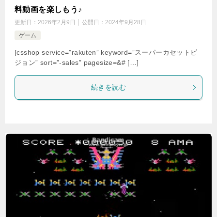
料動画を楽しもう♪
更新日：
2026年2月9日
公開日：
2024年9月28日
ゲーム
[csshop service=”rakuten” keyword=”スーパーカセットビ
ジョン” sort=”-sales” pagesize=&# […]
続きを読む