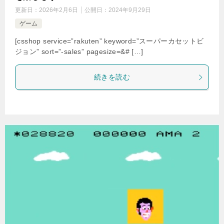
更新日：
2026年2月6日
公開日：
2024年9月29日
ゲーム
[csshop service=”rakuten” keyword=”スーパーカセットビ
ジョン” sort=”-sales” pagesize=&# […]
続きを読む