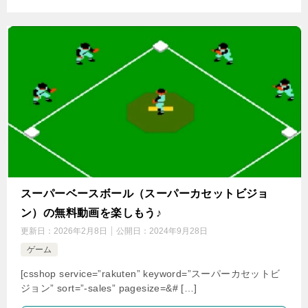
スーパーベースボール（スーパーカセットビジョ
ン）の無料動画を楽しもう♪
更新日：
2026年2月8日
公開日：
2024年9月28日
ゲーム
[csshop service=”rakuten” keyword=”スーパーカセットビ
ジョン” sort=”-sales” pagesize=&# […]