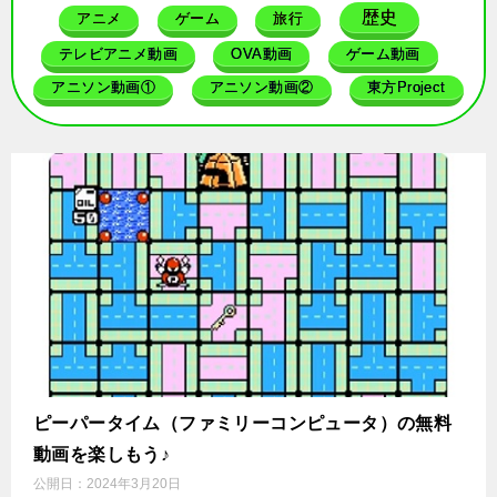
歴史
アニメ
ゲーム
旅行
テレビアニメ動画
OVA動画
ゲーム動画
アニソン動画①
アニソン動画②
東方Project
ピーパータイム（ファミリーコンピュータ）の無料
動画を楽しもう♪
公開日：
2024年3月20日