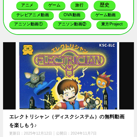
歴史
アニメ
ゲーム
旅行
テレビアニメ動画
OVA動画
ゲーム動画
アニソン動画①
アニソン動画②
東方Project
エレクトリシャン（ディスクシステム）の無料動画
を楽しもう♪
更新日：
2025年12月12日
公開日：
2024年11月7日