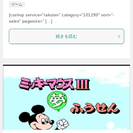
ゲーム
[csshop service=”rakuten” category=”101299″ sort=”-
sales” pagesize=” […]
続きを読む