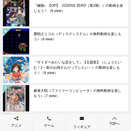
『械物』【OP】（EDENS ZERO（第2期））の動画を楽
しもう！
（8 view）
愛戦士ニコル（ディスクシステム）の無料動画を楽しも
う♪
（8 view）
『サイダーみたいな恋をして』【主題歌】（しょうたい
む！2～歌のお姉さんだってしたい～）の動画を楽しも
う！
（8 view）
麻雀大戦（ファミリーコンピュータ）の無料動画を楽し
もう♪
（7 view）
『ねえ！ムーミン』【OP】（ムーミン（第2作））の動
TOPへ
画を楽しもう！
（7 view）
アニメ
ゲーム
フィギュア