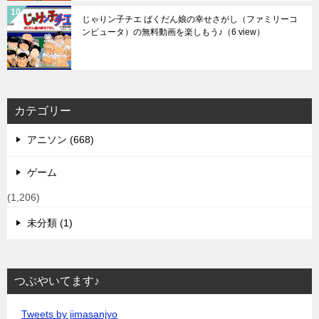
じゃりン子チエ ばくだん娘の幸せさがし（ファミリーコ
ンピュータ）の無料動画を楽しもう♪
（6 view）
カテゴリー
アニソン (668)
ゲーム
(1,206)
未分類 (1)
つぶやいてます♪
Tweets by jimasanjyo