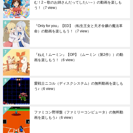
む！2～歌のお姉さんだってしたい～）の動画を楽しも
う！
（7 view）
『Only for you』【ED】（転生王女と天才令嬢の魔法革
命）の動画を楽しもう！
（7 view）
『ねえ！ムーミン』【OP】（ムーミン（第2作））の動
画を楽しもう！
（6 view）
愛戦士ニコル（ディスクシステム）の無料動画を楽しも
う♪
（6 view）
ファミコン野球盤（ファミリーコンピュータ）の無料動
画を楽しもう♪
（6 view）