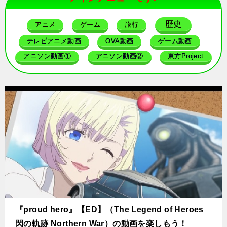
歴史
アニメ
ゲーム
旅行
テレビアニメ動画
OVA動画
ゲーム動画
アニソン動画①
アニソン動画②
東方Project
『proud hero』【ED】（The Legend of Heroes
閃の軌跡 Northern War）の動画を楽しもう！