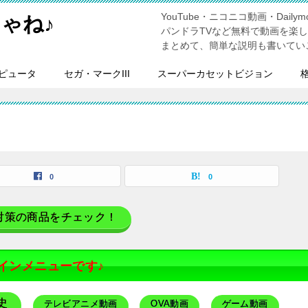
YouTube・ニコニコ動画・Dailymo
ゃね♪
パンドラTVなど無料で動画を楽
まとめて、簡単な説明も書いてい
ピュータ
セガ・マークIII
スーパーカセットビジョン
0
0
対策の商品をチェック！
インメニューです♪
史
テレビアニメ動画
OVA動画
ゲーム動画