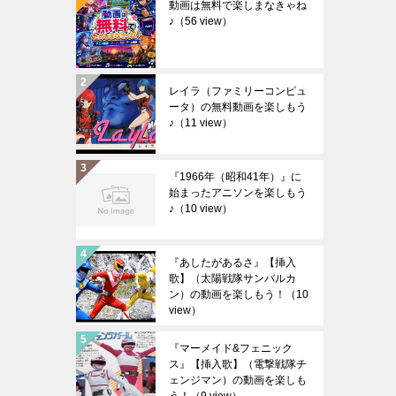
動画は無料で楽しまなきゃね
♪
（56 view）
レイラ（ファミリーコンピュ
ータ）の無料動画を楽しもう
♪
（11 view）
『1966年（昭和41年）』に
始まったアニソンを楽しもう
♪
（10 view）
『あしたがあるさ』【挿入
歌】（太陽戦隊サンバルカ
ン）の動画を楽しもう！
（10
view）
『マーメイド&フェニック
ス』【挿入歌】（電撃戦隊チ
ェンジマン）の動画を楽しも