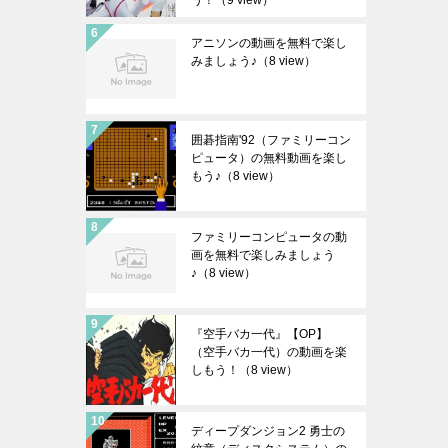
う！
（9 view）
アニソンの動画を無料で楽し
みましょう♪
（8 view）
囲碁指南'92（ファミリーコン
ピュータ）の無料動画を楽し
もう♪
（8 view）
ファミリーコンピュータの動
画を無料で楽しみましょう
♪
（8 view）
『空手バカ一代』【OP】
（空手バカ一代）の動画を楽
しもう！
（8 view）
ディープダンジョン2 勇士の