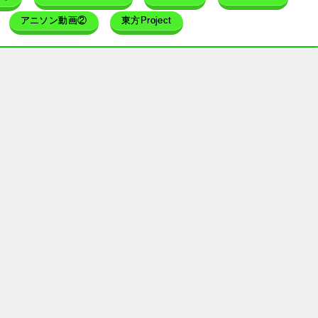
アニソン動画②
東方Project