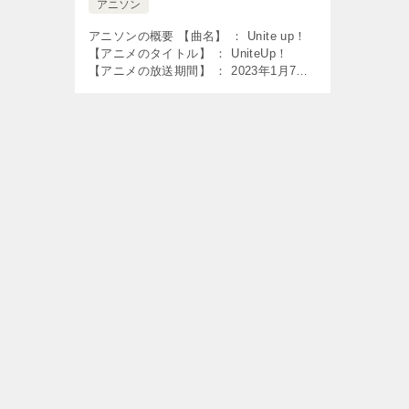
アニソン
アニソンの概要 【曲名】 ： Unite up！
【アニメのタイトル】 ： UniteUp！
【アニメの放送期間】 ： 2023年1月7日
～2023年4月15日 【使用】 ： オープニ
ング曲 【歌】 ： Unite up […]