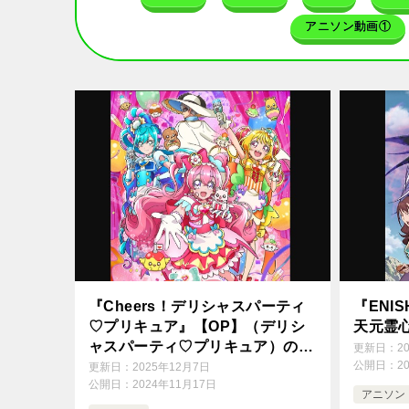
アニソン動画①
『Cheers！デリシャスパーティ
『ENI
♡プリキュア』【OP】（デリシ
天元霊
ャスパーティ♡プリキュア）の動
更新日：
2
画を楽しもう！
公開日：
2
更新日：
2025年12月7日
公開日：
2024年11月17日
アニソン