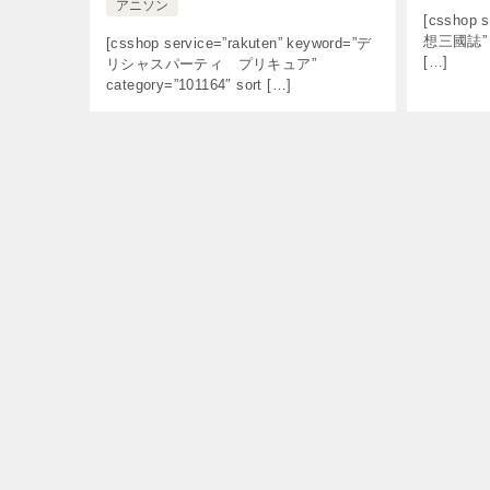
アニソン
[csshop s
想三國誌” so
[csshop service=”rakuten” keyword=”デ
[…]
リシャスパーティ プリキュア”
category=”101164″ sort […]