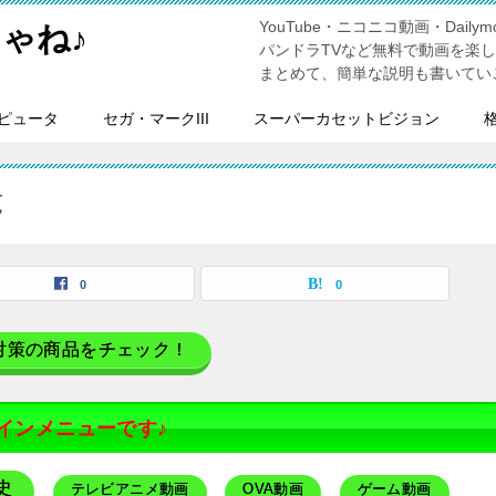
YouTube・ニコニコ動画・Dailymo
ゃね♪
パンドラTVなど無料で動画を楽
まとめて、簡単な説明も書いてい
ピュータ
セガ・マークIII
スーパーカセットビジョン
覧
0
0
対策の商品をチェック！
インメニューです♪
史
テレビアニメ動画
OVA動画
ゲーム動画