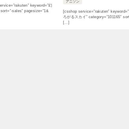
アニソン
ervice=”rakuten” keyword=”幻
rt=”-sales” pagesize=”1&
[csshop service=”rakuten” keyword=
ろがるスカイ” category=”101165″ sor
[…]