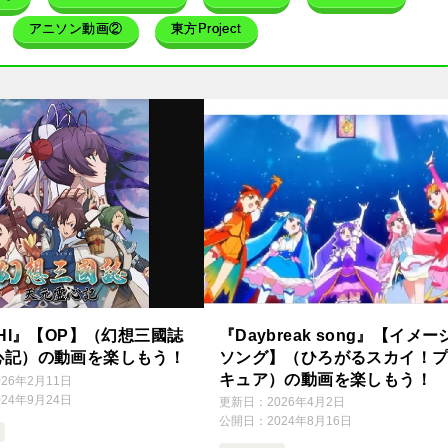
アニソン動画②
東方Project
SHI』【OP】（幻想三國誌
『Daybreak song』【イメー
心記）の動画を楽しもう！
ソング】（ひろがるスカイ！
キュア）の動画を楽しもう！
026年2月11日
024年9月24日
更新日：
2026年4月2日
公開日：
2024年8月16日