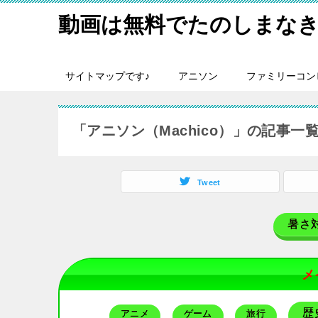
動画は無料でたのしまなき
サイトマップです♪
アニソン
ファミリーコン
「アニソン（Machico）」の記事一
Tweet
暑さ
メ
歴
アニメ
ゲーム
旅行