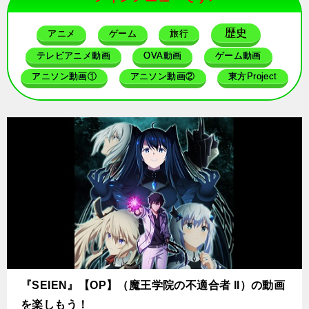
歴史
アニメ
ゲーム
旅行
テレビアニメ動画
OVA動画
ゲーム動画
アニソン動画①
アニソン動画②
東方Project
『SEIEN』【OP】（魔王学院の不適合者 II）の動画
を楽しもう！