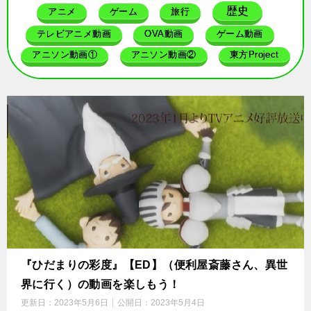
歴史
アニメ
ゲーム
旅行
テレビアニメ動画
OVA動画
ゲーム動画
アニソン動画①
アニソン動画②
東方Project
『ひだまりの彩度』【ED】（便利屋斎藤さん、異世
界に行く）の動画を楽しもう！
更新日：
2023年5月6日
公開日：
2023年5月4日