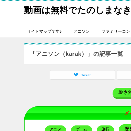
動画は無料でたのしまなき
サイトマップです♪
アニソン
ファミリーコン
「アニソン（karak）」の記事一覧
Tweet
暑さ
メ
歴
アニメ
ゲーム
旅行