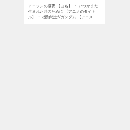
アニソンの概要 【曲名】 ： いつかまた
生まれた時のために 【アニメのタイト
ル】 ： 機動戦士Vガンダム 【アニメの
放送期間】 ： 1993年4月2日～1994年3
月25日 【使用】 ： 挿入歌 【歌】 ：
karak […]