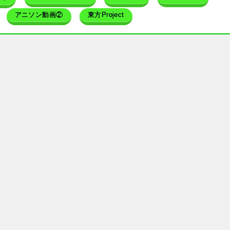
アニソン動画②
東方Project