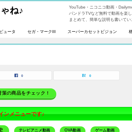
YouTube・ニコニコ動画・Dailymo
ゃね♪
パンドラTVなど無料で動画を楽
まとめて、簡単な説明も書いてい
ピュータ
セガ・マークIII
スーパーカセットビジョン
0
0
対策の商品をチェック！
インメニューです♪
史
テレビアニメ動画
OVA動画
ゲーム動画