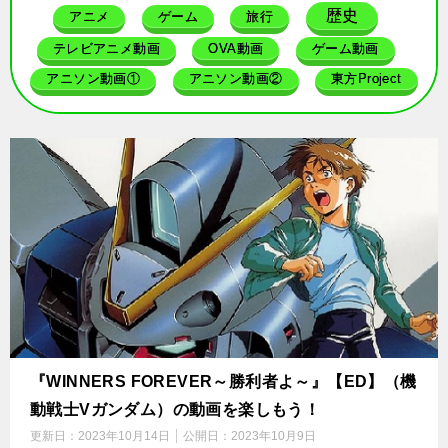
歴史
アニメ
ゲーム
旅行
テレビアニメ動画
OVA動画
ゲーム動画
アニソン動画①
アニソン動画②
東方Project
『WINNERS FOREVER～勝利者よ～』【ED】（機
動戦士Vガンダム）の動画を楽しもう！
更新日：
2023年10月14日
公開日：
2023年10月9日