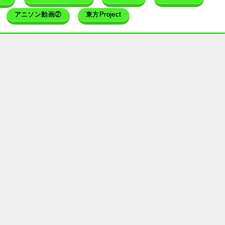
アニソン動画②
東方Project