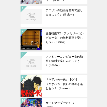
う！
（9 view）
アニソンの動画を無料で楽し
みましょう♪
（8 view）
囲碁指南'92（ファミリーコン
ピュータ）の無料動画を楽し
もう♪
（8 view）
ファミリーコンピュータの動
画を無料で楽しみましょう
♪
（8 view）
『空手バカ一代』【OP】
（空手バカ一代）の動画を楽
しもう！
（8 view）
サイトマップです♪
（7