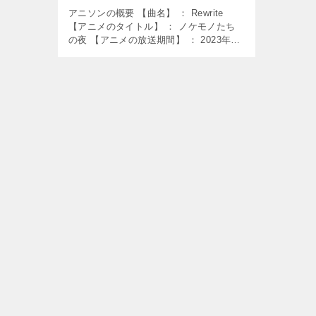
アニソンの概要 【曲名】 ： Rewrite
【アニメのタイトル】 ： ノケモノたち
の夜 【アニメの放送期間】 ： 2023年1
月8日～2023年4月2日 【使用】 ： エン
ディング曲 【歌】 ： Hakubi 【作詞】
[…]