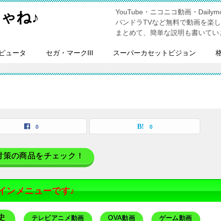
YouTube・ニコニコ動画・Dailymo
ゃね♪
パンドラTVなど無料で動画を楽
まとめて、簡単な説明も書いてい
ピュータ
セガ・マークIII
スーパーカセットビジョン
0
0
対策の商品をチェック！
インメニューです♪
史
テレビアニメ動画
OVA動画
ゲーム動画