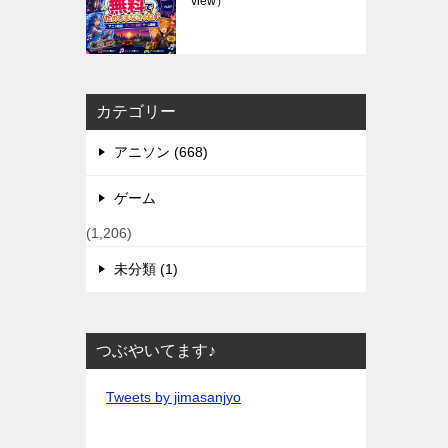
view）
カテゴリー
アニソン (668)
ゲーム
(1,206)
未分類 (1)
つぶやいてます♪
Tweets by jimasanjyo