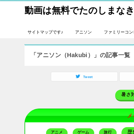
動画は無料でたのしまなき
サイトマップです♪
アニソン
ファミリーコン
「アニソン（Hakubi）」の記事一覧
Tweet
暑さ
メ
歴
アニメ
ゲーム
旅行