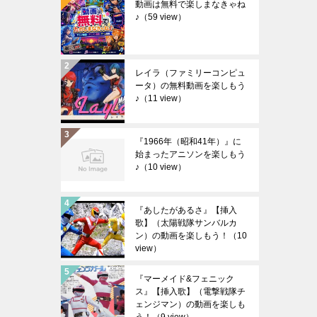
動画は無料で楽しまなきゃね
♪
（59 view）
レイラ（ファミリーコンピュ
ータ）の無料動画を楽しもう
♪
（11 view）
『1966年（昭和41年）』に
始まったアニソンを楽しもう
♪
（10 view）
『あしたがあるさ』【挿入
歌】（太陽戦隊サンバルカ
ン）の動画を楽しもう！
（10
view）
『マーメイド&フェニック
ス』【挿入歌】（電撃戦隊チ
ェンジマン）の動画を楽しも