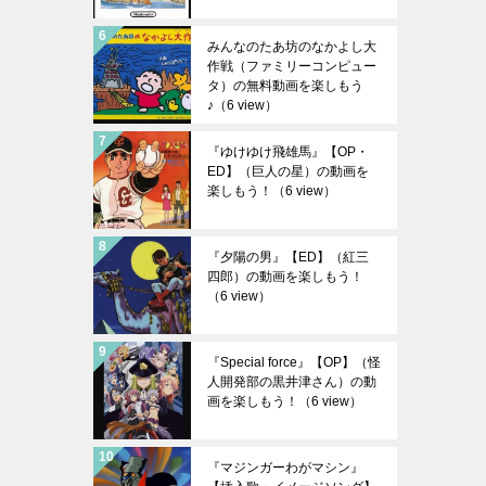
みんなのたあ坊のなかよし大
作戦（ファミリーコンピュー
タ）の無料動画を楽しもう
♪
（6 view）
『ゆけゆけ飛雄馬』【OP・
ED】（巨人の星）の動画を
楽しもう！
（6 view）
『夕陽の男』【ED】（紅三
四郎）の動画を楽しもう！
（6 view）
『Special force』【OP】（怪
人開発部の黒井津さん）の動
画を楽しもう！
（6 view）
『マジンガーわがマシン』