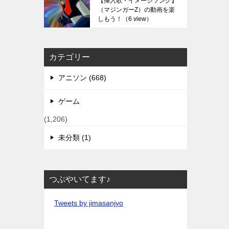
【挿入歌・イメージソング】
（マジンガーZ）の動画を楽
しもう！
（6 view）
カテゴリー
アニソン (668)
ゲーム
(1,206)
未分類 (1)
つぶやいてます♪
Tweets by jimasanjyo