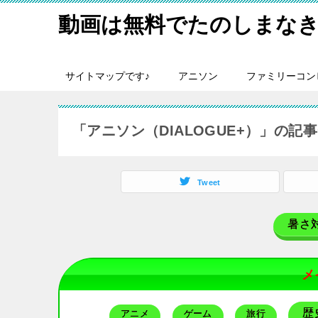
動画は無料でたのしまなき
サイトマップです♪
アニソン
ファミリーコン
「アニソン（DIALOGUE+）」の記
Tweet
暑さ
メ
歴
アニメ
ゲーム
旅行