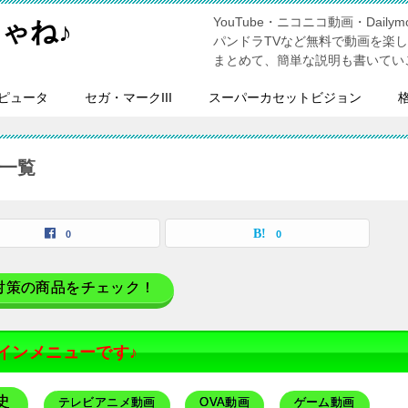
YouTube・ニコニコ動画・Dailymo
ゃね♪
パンドラTVなど無料で動画を楽
まとめて、簡単な説明も書いてい
ピュータ
セガ・マークIII
スーパーカセットビジョン
事一覧
0
0
対策の商品をチェック！
インメニューです♪
史
テレビアニメ動画
OVA動画
ゲーム動画