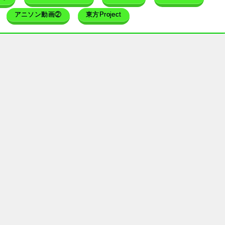
アニソン動画②
東方Project