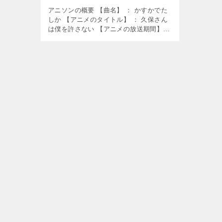
アニソンの概要 【曲名】 ： かすかでた
しか 【アニメのタイトル】 ： 久保さん
は僕を許さない 【アニメの放送期間】
： 2023年1月10日～ 【使用】 ： エンデ
ィング曲 【歌】 ： DIALOGUE+ 【作
詞】 ： […]