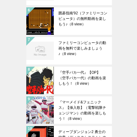
囲碁指南'92（ファミリーコン
ピュータ）の無料動画を楽し
もう♪
（8 view）
ファミリーコンピュータの動
画を無料で楽しみましょう
♪
（8 view）
『空手バカ一代』【OP】
（空手バカ一代）の動画を楽
しもう！
（8 view）
『マーメイド&フェニック
ス』【挿入歌】（電撃戦隊チ
ェンジマン）の動画を楽しも
う！
（8 view）
ディープダンジョン2 勇士の