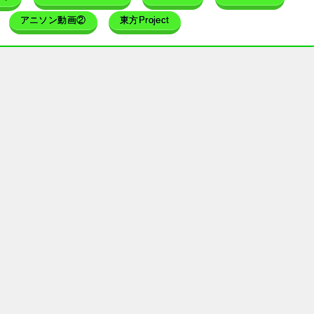
アニソン動画②
東方Project