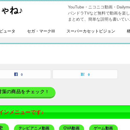
YouTube・ニコニコ動画・Dailymo
ゃね♪
パンドラTVなど無料で動画を楽
まとめて、簡単な説明も書いてい
ピュータ
セガ・マークIII
スーパーカセットビジョン
0
0
対策の商品をチェック！
インメニューです♪
史
テレビアニメ動画
OVA動画
ゲーム動画